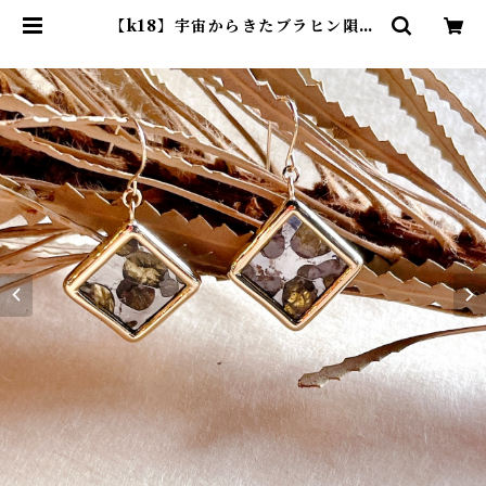
【k18】宇宙からきたブラヒン隕石
ピアス(オーダー) | 博物ジュエリー
E.JXOGA