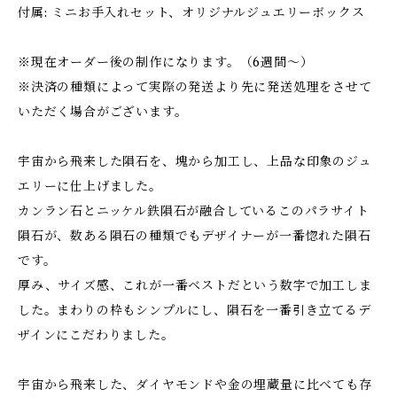
付属: ミニお手入れセット、オリジナルジュエリーボックス
※現在オーダー後の制作になります。（6週間〜）
※決済の種類によって実際の発送より先に発送処理をさせて
いただく場合がございます。
宇宙から飛来した隕石を、塊から加工し、上品な印象のジュ
エリーに仕上げました。
カンラン石とニッケル鉄隕石が融合しているこのパラサイト
隕石が、数ある隕石の種類でもデザイナーが一番惚れた隕石
です。
厚み、サイズ感、これが一番ベストだという数字で加工しま
した。まわりの枠もシンプルにし、隕石を一番引き立てるデ
ザインにこだわりました。
宇宙から飛来した、ダイヤモンドや金の埋蔵量に比べても存