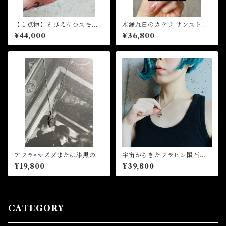
【１点物】そびえ立つスモー
木漏れ日のカケラ サンストー
キークォーツのリング
ン(オーダー、リングorペンダ
¥44,000
¥36,800
ント加工)
アフラ=マズダまたは漆黒の天
宇宙からきたブラヒン隕石の
使 シルバーフェザーペンダ
ペンダント(オーダー)
¥19,800
¥39,800
ントwithダイヤ(オーダー)
CATEGORY