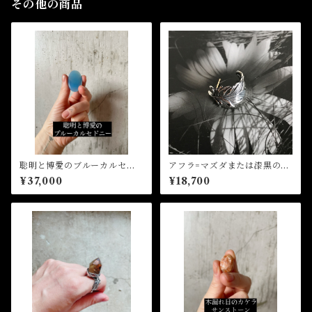
その他の商品
聡明と博愛のブルーカルセド
アフラ=マズダまたは漆黒の天
ニー(オーダー、ペンダント加
使 フェザーピアス（単品、k
¥37,000
¥18,700
工)
18ピアスポスト）(オーダー)