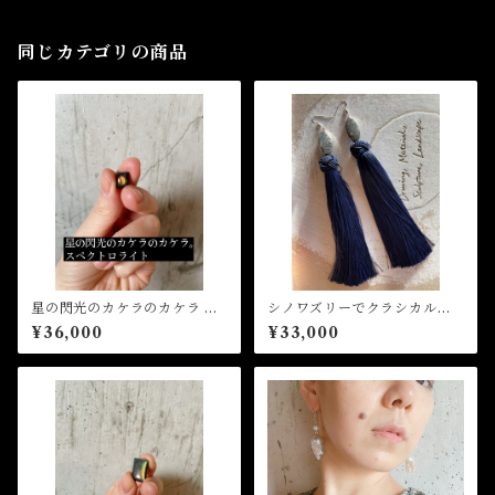
同じカテゴリの商品
星の閃光のカケラのカケラ ス
シノワズリーでクラシカルな
ペクトロライト(オーダー、ス
ネイビーブルーのロングタッ
¥36,000
¥33,000
タッドピアスorイヤリングor
セルピアス
リングorペンダント加工)