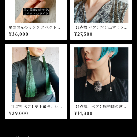
星の閃光のカケラ スペクトロ
【1点物 ペア】溶け出すような
ライト(スタッドピアスorイヤ
大粒天然バロックパール。メ
¥36,000
¥27,500
リングorリングorペンダント
ルティングパールピアス
加工)
【1点物 ペア】史上最長、シノ
【1点物、ペア】呪術師の護身
ワズリーなハイパーロングタ
ヤマアラシの棘ピアス-お魚
¥39,000
¥14,300
ッセルピアス