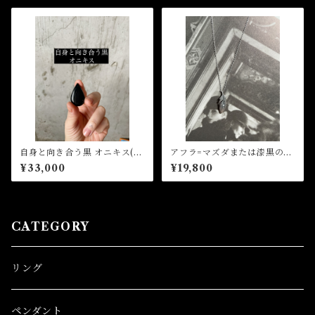
自身と向き合う黒 オニキス(オ
アフラ=マズダまたは漆黒の天
ーダー、ペンダント加工)
使 シルバーフェザーペンダ
¥33,000
¥19,800
ントwithダイヤ(オーダー)
CATEGORY
リング
ペンダント