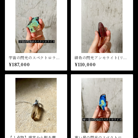
宇宙の閃光のスペクトロライ
緋色の閃光アンモライト(リン
ト(オーダー、リングorペンダ
グorペンダント加工)
¥187,000
¥110,000
ント加工)
【１点物】現実から眼を離さ
青い星の閃光のスペクトロラ