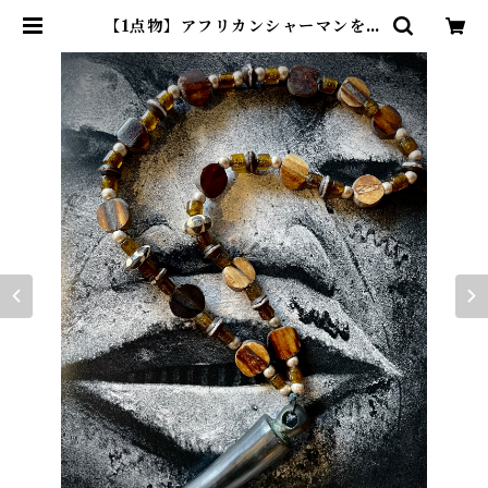
【1点物】アフリカンシャーマンを夢
見て。シャーマニックトライバルネ
ックレス ver.4 | 博物ジュエリー
E.JXOGA