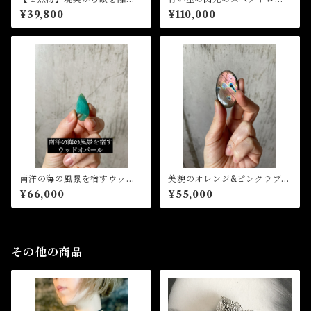
ないスモーキークォーツペン
イト(オーダー、リングorペン
¥39,800
¥110,000
ダント
ダント加工)
南洋の海の風景を宿すウッド
美貌のオレンジ&ピンクラブラ
オパール(珪化木)ペンダント加
ドライト(リングorペンダント
¥66,000
¥55,000
工
加工)
その他の商品