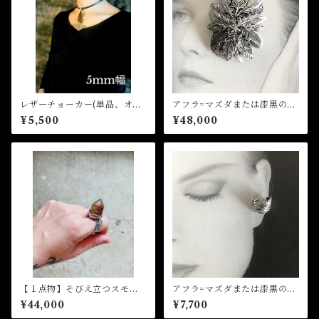
レザーチョーカー(単品、オー
アフラ=マズダまたは漆黒の天
ダー)
使ペンダント （オーダー、ト
¥5,500
¥48,000
ップのみ）
【１点物】そびえ立つスモー
アフラ=マズダまたは漆黒の天
キークォーツのリング
使 フェザーイヤーカフ(オー
¥44,000
¥7,700
ダー)