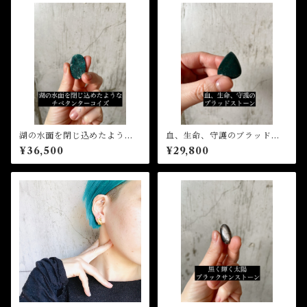
湖の水面を閉じ込めたような
血、生命、守護のブラッドス
チベタンターコイズ(オーダ
トーン(オーダー、ペンダント
¥36,500
¥29,800
ー、リングorペンダント加工)
加工)