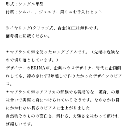
形式：シングル単品
付属：シルバー、ジュエリー用ミニお手入れセット
※イヤリング(クリップ式、合金)加工は無料です。
備考欄に記載ください。
ヤマアラシの棘を使ったロングピアスです。（先端は危険な
ので切り落としています。）
デザイナーのERINAが、企業ハウスデザイナー時代に企画倒
れしても、諦めきれず3年越しで作りたかったデザインのピア
ス。
ヤマアラシの棘はアフリカの部族でも呪術的な「護身」の意
味合いで実際に身につけられているそうです。なかなかお目
にかかれない長さのピアスに仕上がりました
自然物そのものの面白さ、素朴さ、力強さを味わって頂けれ
ば嬉しいです。