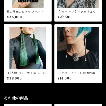
星の閃光のカケラ スペクトロ
【1点物 ペア】溶け出すような
ライト(スタッドピアスorイヤ
大粒天然バロックパール。メ
¥36,000
¥27,500
リングorリングorペンダント
ルティングパールピアス
加工)
【1点物 ペア】史上最長、シノ
【1点物、ペア】呪術師の護身
ワズリーなハイパーロングタ
ヤマアラシの棘ピアス-お魚
¥39,000
¥14,300
ッセルピアス
その他の商品