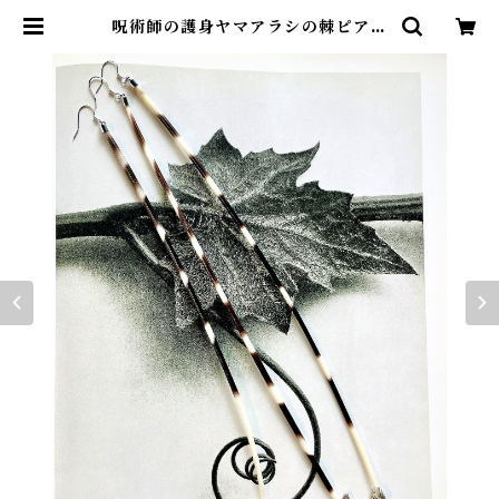
呪術師の護身ヤマアラシの棘ピアス
(片耳) | 博物ジュエリー E.JXOGA