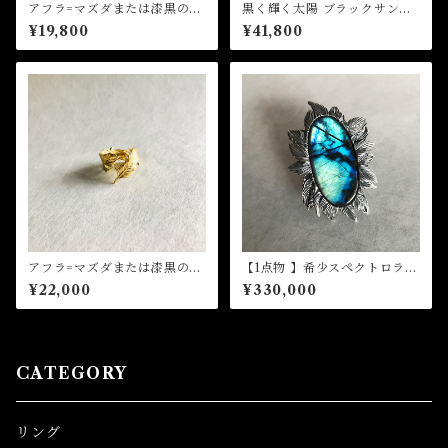
アフラ=マズダまたは漆黒の天
黒く輝く太陽 ブラックサンス
使 ゴールドフェザーピアス
トーン(オーダー、リングorペ
¥19,800
¥41,800
（単品、k18ピアスポスト) (オ
ンダント加工)
ーダー)
アフラ=マズダまたは漆黒の天
【1点物 】希少スペクトロライ
使 ゴールドフェザーリング#
ト】碧炎のアフラ=マズダリン
¥22,000
¥330,000
9~#15 (オーダー)
グ（1点物）
CATEGORY
リング