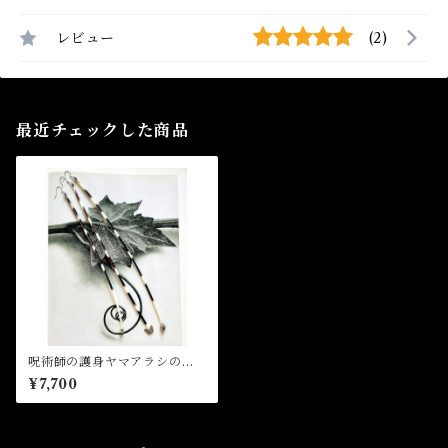
レビュー
(2)
最近チェックした商品
呪術師の護身ヤマアラシの棘
ピアス(片耳)
¥7,700