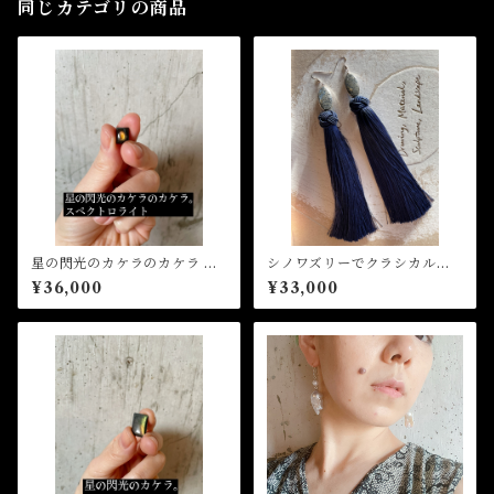
同じカテゴリの商品
星の閃光のカケラのカケラ ス
シノワズリーでクラシカルな
ペクトロライト(オーダー、ス
ネイビーブルーのロングタッ
¥36,000
¥33,000
タッドピアスorイヤリングor
セルピアス
リングorペンダント加工)